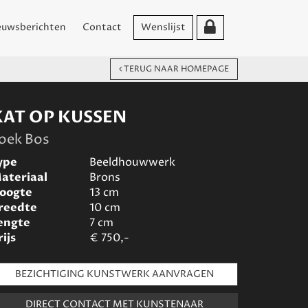
euwsberichten
Contact
Wenslijst
TERUG NAAR HOMEPAGE
KAT OP KUSSEN
oek Bos
ype
Beeldhouwwerk
ateriaal
Brons
oogte
13
cm
reedte
10
cm
engte
7
cm
rijs
€
750,-
BEZICHTIGING KUNSTWERK AANVRAGEN
DIRECT CONTACT MET KUNSTENAAR