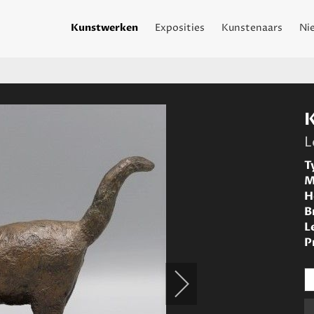
Kunstwerken
Exposities
Kunstenaars
Ni
L
T
M
H
B
L
P