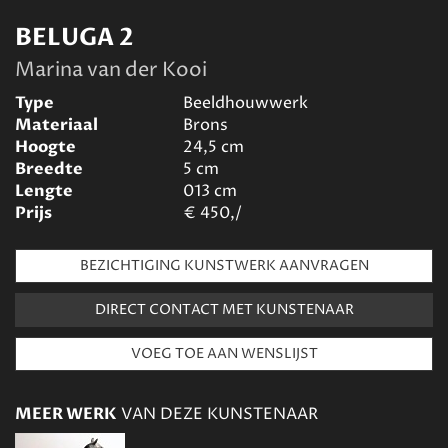
BELUGA 2
Marina van der Kooi
Type
Beeldhouwwerk
Materiaal
Brons
Hoogte
24,5
cm
Breedte
5
cm
Lengte
013
cm
Prijs
€
450,/
BEZICHTIGING KUNSTWERK AANVRAGEN
DIRECT CONTACT MET KUNSTENAAR
MEER WERK
VAN DEZE KUNSTENAAR