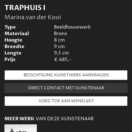
TRAPHUIS I
Marina van der Kooi
Type
Beeldhouwwerk
Materiaal
Brons
Hoogte
8
cm
Breedte
9
cm
Lengte
9,5
cm
Prijs
€
685,-
BEZICHTIGING KUNSTWERK AANVRAGEN
DIRECT CONTACT MET KUNSTENAAR
MEER WERK
VAN DEZE KUNSTENAAR