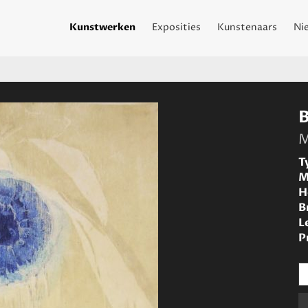
Kunstwerken
Exposities
Kunstenaars
Ni
M
T
M
H
B
L
P