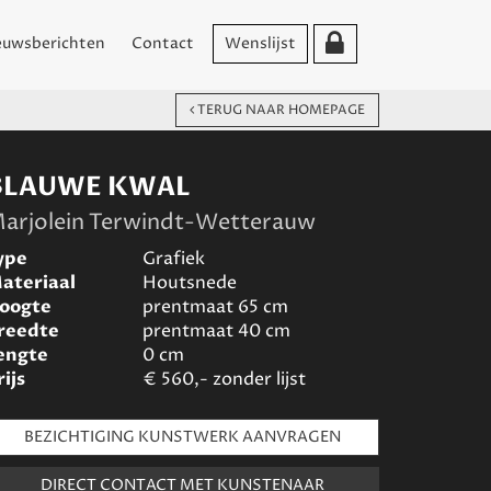
euwsberichten
Contact
Wenslijst
TERUG NAAR HOMEPAGE
BLAUWE KWAL
arjolein Terwindt-Wetterauw
ype
Grafiek
ateriaal
Houtsnede
oogte
prentmaat 65
cm
reedte
prentmaat 40
cm
engte
0
cm
rijs
€
560,- zonder lijst
BEZICHTIGING KUNSTWERK AANVRAGEN
DIRECT CONTACT MET KUNSTENAAR