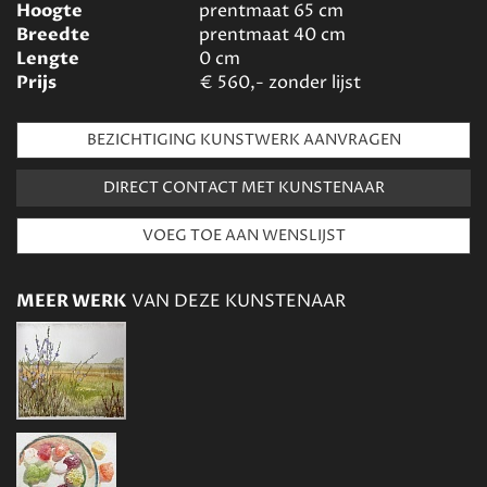
Hoogte
prentmaat 65
cm
Breedte
prentmaat 40
cm
Lengte
0
cm
Prijs
€
560,- zonder lijst
BEZICHTIGING KUNSTWERK AANVRAGEN
DIRECT CONTACT MET KUNSTENAAR
MEER WERK
VAN DEZE KUNSTENAAR