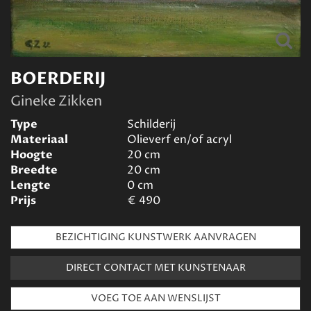
BOERDERIJ
Gineke Zikken
Type
Schilderij
Materiaal
Olieverf en/of acryl
Hoogte
20
cm
Breedte
20
cm
Lengte
0
cm
Prijs
€
490
BEZICHTIGING KUNSTWERK AANVRAGEN
DIRECT CONTACT MET KUNSTENAAR