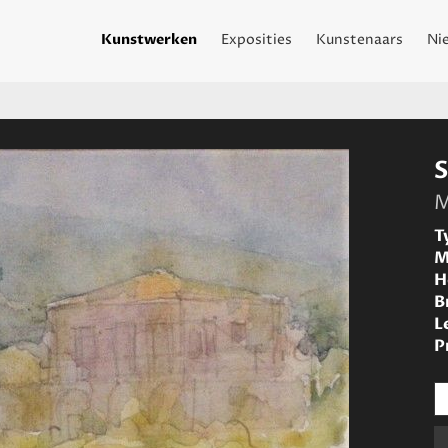
Kunstwerken
Exposities
Kunstenaars
Ni
S
M
T
M
H
B
L
P