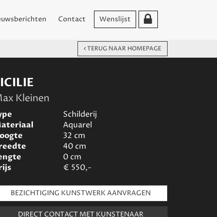
euwsberichten
Contact
Wenslijst
TERUG NAAR HOMEPAGE
ICILIE
ax Kleinen
ype
Schilderij
ateriaal
Aquarel
oogte
32
cm
reedte
40
cm
engte
0
cm
rijs
€
550,-
BEZICHTIGING KUNSTWERK AANVRAGEN
DIRECT CONTACT MET KUNSTENAAR