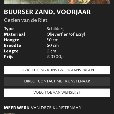
BUURSER ZAND, VOORJAAR
Gezien van de Riet
Type
Schilderij
Materiaal
Olieverf en/of acryl
Hoogte
50
cm
Breedte
60
cm
Lengte
0
cm
Prijs
€
3300,-
BEZICHTIGING KUNSTWERK AANVRAGEN
DIRECT CONTACT MET KUNSTENAAR
MEER WERK
VAN DEZE KUNSTENAAR