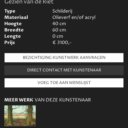
Gezien van de Riet
Type
Schilderij
Materiaal
Olieverf en/of acryl
Hoogte
40
cm
Breedte
60
cm
Lengte
0
cm
Prijs
€
3100,-
BEZICHTIGING KUNSTWERK AANVRAGEN
DIRECT CONTACT MET KUNSTENAAR
MEER WERK
VAN DEZE KUNSTENAAR