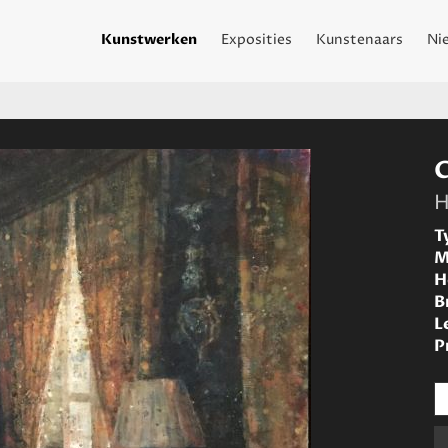
Kunstwerken
Exposities
Kunstenaars
Ni
H
T
M
H
B
L
P