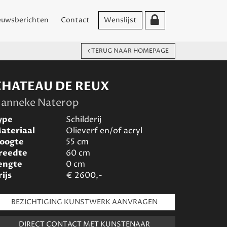
euwsberichten
Contact
Wenslijst
TERUG NAAR HOMEPAGE
CHATEAU DE REUX
anneke Naterop
ype
Schilderij
ateriaal
Olieverf en/of acryl
oogte
55
cm
reedte
60
cm
engte
0
cm
rijs
€
2600,-
BEZICHTIGING KUNSTWERK AANVRAGEN
DIRECT CONTACT MET KUNSTENAAR