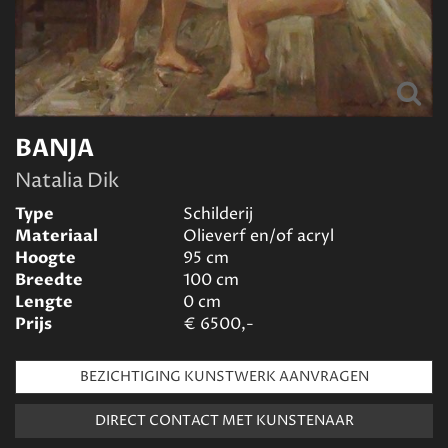
BANJA
Natalia Dik
Type
Schilderij
Materiaal
Olieverf en/of acryl
Hoogte
95
cm
Breedte
100
cm
Lengte
0
cm
Prijs
€
6500,-
BEZICHTIGING KUNSTWERK AANVRAGEN
DIRECT CONTACT MET KUNSTENAAR