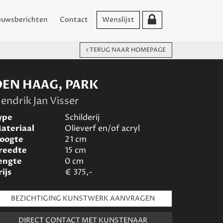
euwsberichten
Contact
Wenslijst
TERUG NAAR HOMEPAGE
DEN HAAG, PARK
endrik Jan Visser
ype
Schilderij
ateriaal
Olieverf en/of acryl
oogte
21
cm
reedte
15
cm
engte
0
cm
rijs
€
375,-
BEZICHTIGING KUNSTWERK AANVRAGEN
DIRECT CONTACT MET KUNSTENAAR