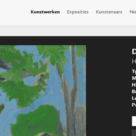
Kunstwerken
Exposities
Kunstenaars
Ni
H
T
M
H
B
L
P