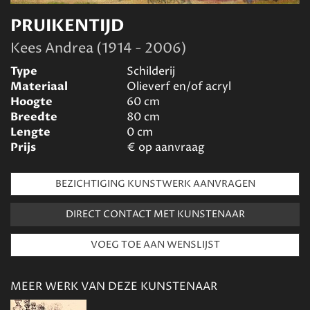
PRUIKENTIJD
Kees Andrea (1914 - 2006)
Type
Schilderij
Materiaal
Olieverf en/of acryl
Hoogte
60
cm
Breedte
80
cm
Lengte
0
cm
Prijs
€
op aanvraag
BEZICHTIGING KUNSTWERK AANVRAGEN
DIRECT CONTACT MET KUNSTENAAR
MEER WERK VAN DEZE KUNSTENAAR