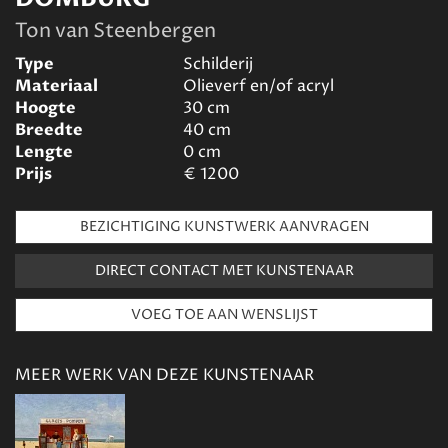
Ton van Steenbergen
Type
Schilderij
Materiaal
Olieverf en/of acryl
Hoogte
30
cm
Breedte
40
cm
Lengte
0
cm
Prijs
€
1200
BEZICHTIGING KUNSTWERK AANVRAGEN
DIRECT CONTACT MET KUNSTENAAR
MEER WERK VAN DEZE KUNSTENAAR