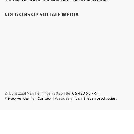
Klik hier om u aan te melden voor onze nieuwsbrief.
VOLG ONS OP SOCIALE MEDIA
© Kunstzaal Van Heijningen 2026 | Bel
06 420 56 779
|
Privacyverklaring
|
Contact
| Webdesign
van 't leven producties
.