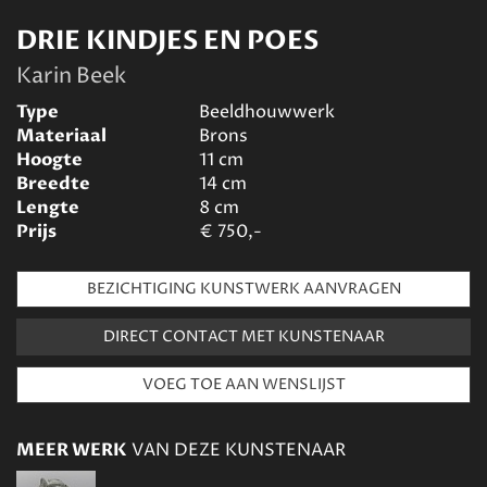
DRIE KINDJES EN POES
Karin Beek
Type
Beeldhouwwerk
Materiaal
Brons
Hoogte
11
cm
Breedte
14
cm
Lengte
8
cm
Prijs
€
750,-
BEZICHTIGING KUNSTWERK AANVRAGEN
DIRECT CONTACT MET KUNSTENAAR
MEER WERK
VAN DEZE KUNSTENAAR