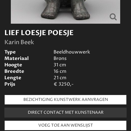
LIEF LOESJE POESJE
Karin Beek
Type
Beeldhouwwerk
Materiaal
Brons
Hoogte
31
cm
Breedte
16
cm
Lengte
21
cm
Prijs
€
3250,-
BEZICHTIGING KUNSTWERK AANVRAGEN
DIRECT CONTACT MET KUNSTENAAR