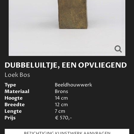
DUBBELUILTJE, EEN OPVLIEGEND
Loek Bos
Type
Beeldhouwwerk
Materiaal
Brons
Hoogte
14
cm
Breedte
12
cm
Lengte
7
cm
Prijs
€
570,-
BEZICHTIGING KUNSTWERK AANVRAGEN