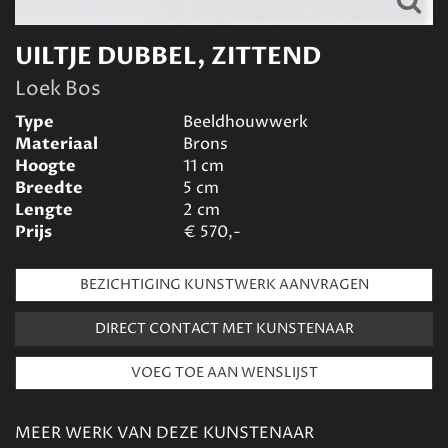
UILTJE DUBBEL, ZITTEND
Loek Bos
Type
Beeldhouwwerk
Materiaal
Brons
Hoogte
11
cm
Breedte
5
cm
Lengte
2
cm
Prijs
€
570,-
BEZICHTIGING KUNSTWERK AANVRAGEN
DIRECT CONTACT MET KUNSTENAAR
MEER WERK VAN DEZE KUNSTENAAR