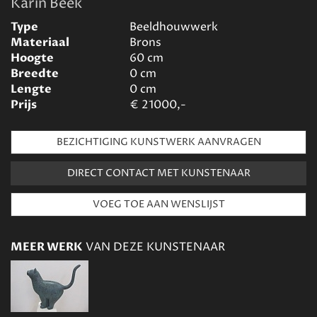
Karin Beek
Type
Beeldhouwwerk
Materiaal
Brons
Hoogte
60
cm
Breedte
0
cm
Lengte
0
cm
Prijs
€
21000,-
BEZICHTIGING KUNSTWERK AANVRAGEN
DIRECT CONTACT MET KUNSTENAAR
MEER WERK
VAN DEZE KUNSTENAAR