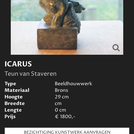
ICARUS
Teun van Staveren
Type
Beeldhouwwerk
Materiaal
Brons
Hoogte
29
cm
Breedte
cm
Lengte
0
cm
Prijs
€
1800,-
BEZICHTIGING KUNSTWERK AANVRAGEN