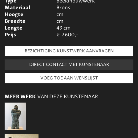
Type
Beeldhouwwerk
Materiaal
Brons
Hoogte
cm
Breedte
cm
Lengte
43
cm
Prijs
€
2600,-
BEZICHTIGING KUNSTWERK AANVRAGEN
DIRECT CONTACT MET KUNSTENAAR
MEER WERK
VAN DEZE KUNSTENAAR