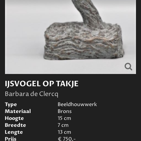
IJSVOGEL OP TAKJE
Barbara de Clercq
Type
Beeldhouwwerk
Materiaal
Brons
Hoogte
15
cm
Breedte
7
cm
Lengte
13
cm
Prijs
€
750,-