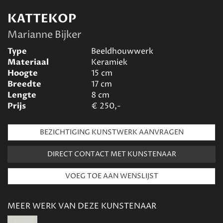
KATTEKOP
Marianne Bijker
Type
Beeldhouwwerk
Materiaal
Keramiek
Hoogte
15
cm
Breedte
17
cm
Lengte
8
cm
Prijs
€
250,-
BEZICHTIGING KUNSTWERK AANVRAGEN
DIRECT CONTACT MET KUNSTENAAR
MEER WERK VAN DEZE KUNSTENAAR