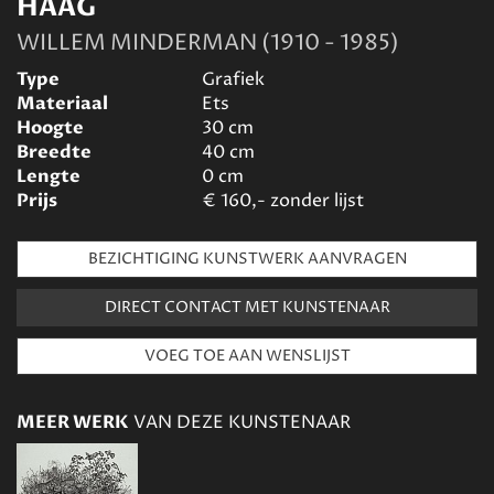
HAAG
WILLEM MINDERMAN (1910 - 1985)
Type
Grafiek
Materiaal
Ets
Hoogte
30
cm
Breedte
40
cm
Lengte
0
cm
Prijs
€
160,- zonder lijst
BEZICHTIGING KUNSTWERK AANVRAGEN
DIRECT CONTACT MET KUNSTENAAR
MEER WERK
VAN DEZE KUNSTENAAR