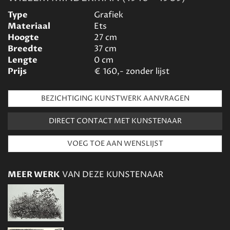
Type
Grafiek
Materiaal
Ets
Hoogte
27
cm
Breedte
37
cm
Lengte
0
cm
Prijs
€
160,- zonder lijst
BEZICHTIGING KUNSTWERK AANVRAGEN
DIRECT CONTACT MET KUNSTENAAR
MEER WERK
VAN DEZE KUNSTENAAR