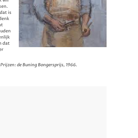
k wil
ken.
dat is
 denk
at
zouden
nlijk
n dat
er
 Prijzen:
de Buning Bongersprijs, 1966.