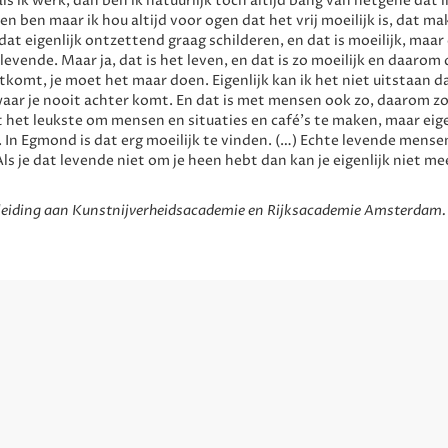
ls ik werk, dan ben ik natuurlijk toch altijd bang van hetgene dat i
en ben maar ik hou altijd voor ogen dat het vrij moeilijk is, dat ma
dat eigenlijk ontzettend graag schilderen, en dat is moeilijk, maar 
levende. Maar ja, dat is het leven, en dat is zo moeilijk en daarom
itkomt, je moet het maar doen. Eigenlijk kan ik het niet uitstaan d
 waar je nooit achter komt. En dat is met mensen ook zo, daarom 
t het leukste om mensen en situaties en café's te maken, maar eige
d. In Egmond is dat erg moeilijk te vinden. (…) Echte levende mense
ls je dat levende niet om je heen hebt dan kan je eigenlijk niet me
pleiding aan Kunstnijverheidsacademie en Rijksacademie Amsterdam.