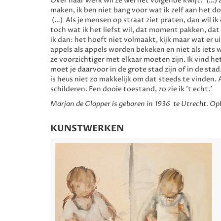
Over haar werk wil ze wel het volgende kwijt: ‘(…) a
maken, ik ben niet bang voor wat ik zelf aan het do
(…) Als je mensen op straat ziet praten, dan wil ik 
toch wat ik het liefst wil, dat moment pakken, dat 
ik dan: het hoeft niet volmaakt, kijk maar wat er u
appels als appels worden bekeken en niet als iets
ze voorzichtiger met elkaar moeten zijn. Ik vind he
moet je daarvoor in de grote stad zijn of in de sta
is heus niet zo makkelijk om dat steeds te vinden. A
schilderen. Een dooie toestand, zo zie ik 't echt.’
Marjan de Glopper is geboren in 1936 te Utrecht. O
KUNSTWERKEN