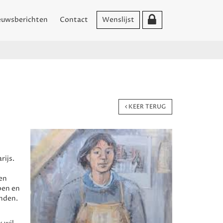
euwsberichten
Contact
Wenslijst
KEER TERUG
rijs.
een
pen en
onden.