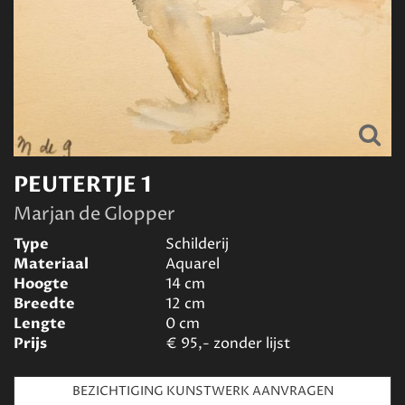
PEUTERTJE 1
Marjan de Glopper
Type
Schilderij
Materiaal
Aquarel
Hoogte
14
cm
Breedte
12
cm
Lengte
0
cm
Prijs
€
95,- zonder lijst
BEZICHTIGING KUNSTWERK AANVRAGEN