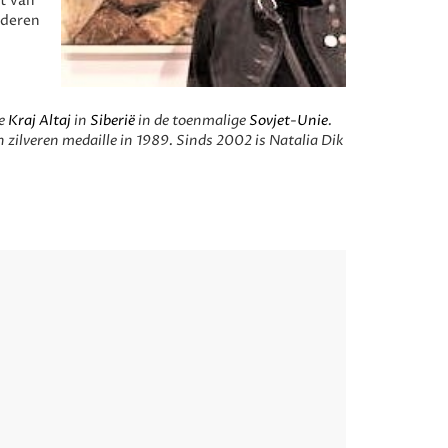
it van
lderen
de
Kraj Altaj
in
Siberië
in de toenmalige
Sovjet-Unie
.
 zilveren medaille in 1989. Sinds 2002 is Natalia Dik