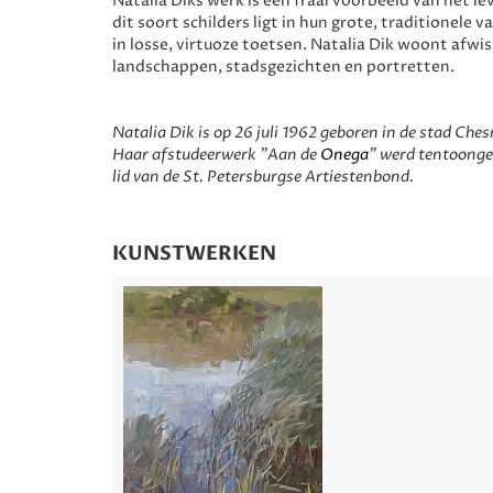
Natalia Diks werk is een fraai voorbeeld van het l
dit soort schilders ligt in hun grote, traditionel
in losse, virtuoze toetsen. Natalia Dik woont afwi
landschappen, stadsgezichten en portretten.
Natalia Dik is op 26 juli 1962 geboren in de stad Ch
Haar afstudeerwerk "Aan de
Onega
" werd tentoonges
lid van de St. Petersburgse Artiestenbond.
KUNSTWERKEN