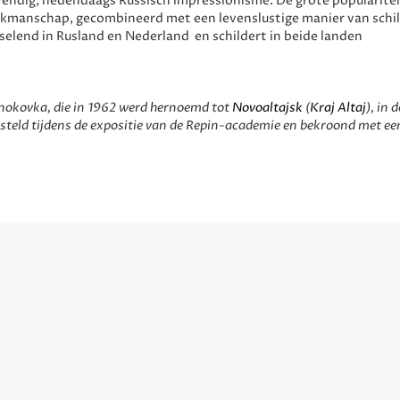
evendig, hedendaags Russisch impressionisme. De grote popularite
e vakmanschap, gecombineerd met een levenslustige manier van schi
sselend in Rusland en Nederland en schildert in beide landen
esnokovka, die in 1962 werd hernoemd tot
Novoaltajsk
(
Kraj Altaj
), in 
teld tijdens de expositie van de Repin-academie en bekroond met een