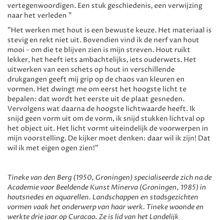
vertegenwoordigen. Een stuk geschiedenis, een verwijzing
naar het verleden ”
"Het werken met hout is een bewuste keuze. Het materiaal is
stevig en rekt niet uit. Bovendien vind ik de nerf van hout
mooi - om die te blijven zien is mijn streven. Hout ruikt
lekker, het heeft iets ambachtelijks, iets ouderwets. Het
uitwerken van een schets op hout in verschillende
drukgangen geeft mij grip op de chaos van kleuren en
vormen. Het dwingt me om eerst het hoogste licht te
bepalen: dat wordt het eerste uit de plaat gesneden.
Vervolgens wat daarna de hoogste lichtwaarde heeft. Ik
snijd geen vorm uit om de vorm, ik snijd stukken lichtval op
het object uit. Het licht vormt uiteindelijk de voorwerpen in
mijn voorstelling. De kijker moet denken: daar wil ik zijn! Dat
wil ik met eigen ogen zien!"
Tineke van den Berg (1950, Groningen) specialiseerde zich na de
Academie voor Beeldende Kunst Minerva (Groningen, 1985) in
houtsnedes en aquarellen. Landschappen en stadsgezichten
vormen vaak het onderwerp van haar werk. Tineke woonde en
werkte drie jaar op Curacao. Ze is lid van het Landelijk