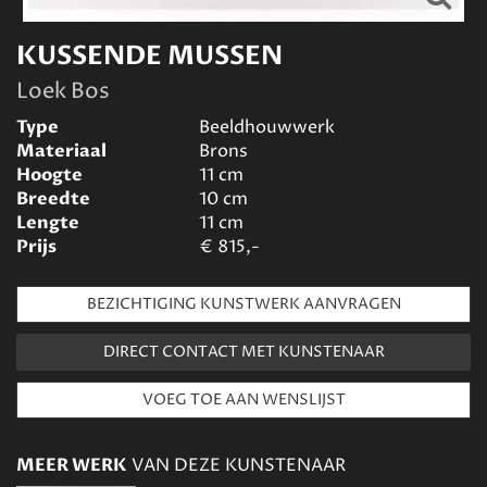
KUSSENDE MUSSEN
Loek Bos
Type
Beeldhouwwerk
Materiaal
Brons
Hoogte
11
cm
Breedte
10
cm
Lengte
11
cm
Prijs
€
815,-
BEZICHTIGING KUNSTWERK AANVRAGEN
DIRECT CONTACT MET KUNSTENAAR
MEER WERK
VAN DEZE KUNSTENAAR