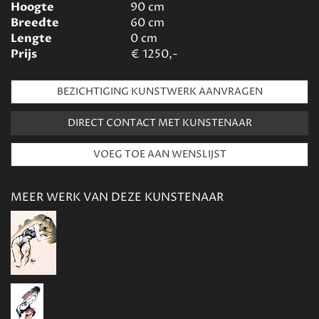
Hoogte
90
cm
Breedte
60
cm
Lengte
0
cm
Prijs
€
1250,-
BEZICHTIGING KUNSTWERK AANVRAGEN
DIRECT CONTACT MET KUNSTENAAR
MEER WERK VAN DEZE KUNSTENAAR