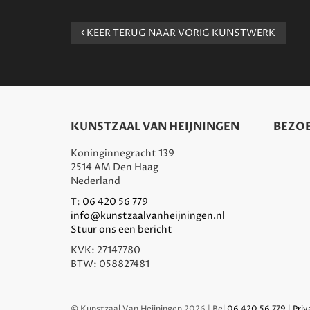
KEER TERUG NAAR VORIG KUNSTWERK
KUNSTZAAL VAN HEIJNINGEN
BEZOE
Koninginnegracht 139
2514 AM Den Haag
Nederland
T:
06 420 56 779
info@kunstzaalvanheijningen.nl
Stuur ons een bericht
KVK: 27147780
BTW: 058827481
© Kunstzaal Van Heijningen 2026 | Bel
06 420 56 779
|
Priv