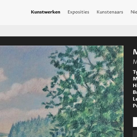
Kunstwerken
Exposities
Kunstenaars
Ni
M
T
M
H
B
L
P