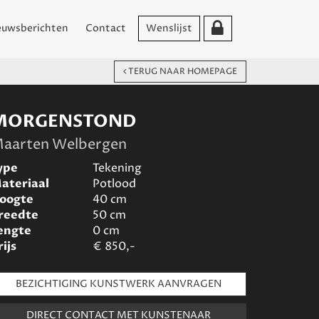
euwsberichten
Contact
Wenslijst
TERUG NAAR HOMEPAGE
MORGENSTOND
aarten Welbergen
ype
Tekening
ateriaal
Potlood
oogte
40
cm
reedte
50
cm
engte
0
cm
rijs
€
850,-
BEZICHTIGING KUNSTWERK AANVRAGEN
DIRECT CONTACT MET KUNSTENAAR