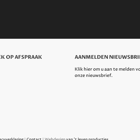
K OP AFSPRAAK
AANMELDEN NIEUWSBRI
Klik hier om u aan te melden v
onze nieuwsbrief.
acyverklaring
|
Contact
| Webdesign
van 't leven producties
.