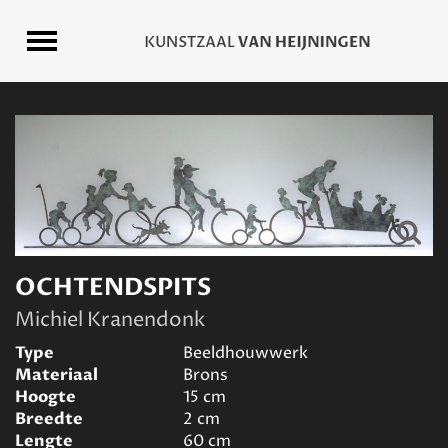
OCHTENDSPITS
Michiel Kranendonk
Type
Beeldhouwwerk
Materiaal
Brons
Hoogte
15
cm
Breedte
2
cm
Lengte
60
cm