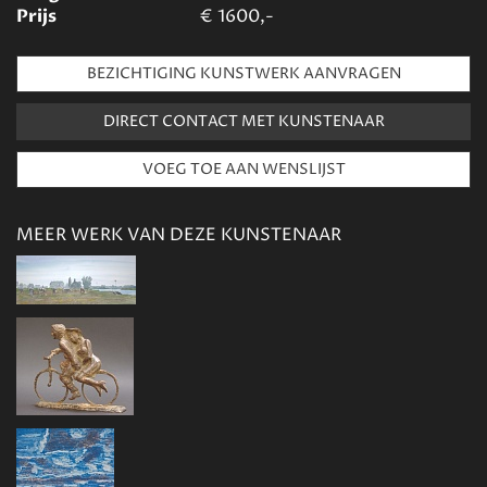
Prijs
€
1600,-
BEZICHTIGING KUNSTWERK AANVRAGEN
DIRECT CONTACT MET KUNSTENAAR
MEER WERK VAN DEZE KUNSTENAAR