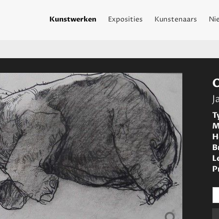
Kunstwerken
Exposities
Kunstenaars
Ni
J
T
M
H
B
L
P