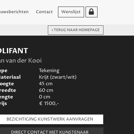
euwsberichten
Contact
Wenslijst
TERUG NAAR HOMEPAGE
OLIFANT
an van der Kooi
ype
Tekening
ateriaal
Krijt (zwart/wit)
oogte
45
cm
reedte
60
cm
engte
0
cm
rijs
€
1500,-
BEZICHTIGING KUNSTWERK AANVRAGEN
DIRECT CONTACT MET KUNSTENAAR