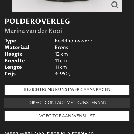
POLDEROVERLEG
Marina van der Kooi
Type
Beeldhouwwerk
Materiaal
Brons
Hoogte
12
cm
Breedte
11
cm
Lengte
11
cm
Prijs
€
950,-
BEZICHTIGING KUNSTWERK AANVRAGEN
DIRECT CONTACT MET KUNSTENAAR