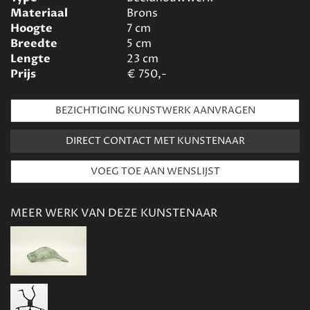
Materiaal
Brons
Hoogte
7
cm
Breedte
5
cm
Lengte
23
cm
Prijs
€
750,-
BEZICHTIGING KUNSTWERK AANVRAGEN
DIRECT CONTACT MET KUNSTENAAR
MEER WERK VAN DEZE KUNSTENAAR