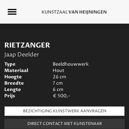
RIETZANGER
Jaap Deelder
Type
Beeldhouwwerk
Materiaal
Hout
Hoogte
26
cm
Breedte
7
cm
Lengte
6
cm
Prijs
€
500,-
BEZICHTIGING KUNSTWERK AANVRAGEN
DIRECT CONTACT MET KUNSTENAAR