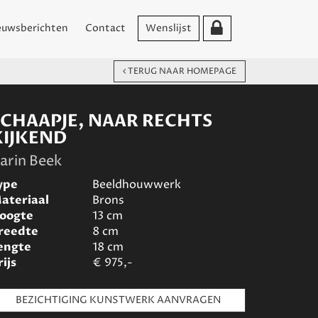
euwsberichten
Contact
Wenslijst
TERUG NAAR HOMEPAGE
SCHAAPJE, NAAR RECHTS
KIJKEND
arin Beek
ype
Beeldhouwwerk
ateriaal
Brons
oogte
13
cm
reedte
8
cm
engte
18
cm
rijs
€
975,-
BEZICHTIGING KUNSTWERK AANVRAGEN