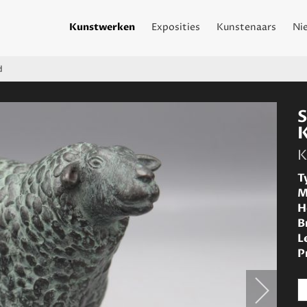
Kunstwerken
Exposities
Kunstenaars
Ni
d
K
T
M
H
B
L
P