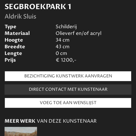
SEGBROEKPARK 1
Aldrik Sluis
Type
Schilderij
Materiaal
Olieverf en/of acryl
Hoogte
34
cm
Breedte
43
cm
Lengte
0
cm
Prijs
€
1200,-
BEZICHTIGING KUNSTWERK AANVRAGEN
DIRECT CONTACT MET KUNSTENAAR
MEER WERK
VAN DEZE KUNSTENAAR