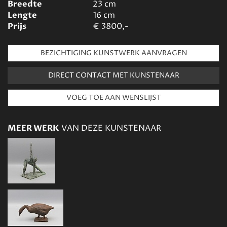
Breedte
23
cm
Lengte
16
cm
Prijs
€
3800,-
BEZICHTIGING KUNSTWERK AANVRAGEN
DIRECT CONTACT MET KUNSTENAAR
MEER WERK
VAN DEZE KUNSTENAAR