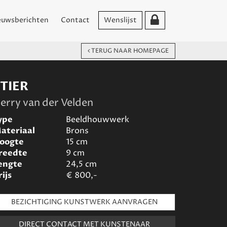
euwsberichten
Contact
Wenslijst
TERUG NAAR HOMEPAGE
TIER
erry van der Velden
ype
Beeldhouwwerk
ateriaal
Brons
oogte
15
cm
reedte
9
cm
engte
24,5
cm
rijs
€
800,-
BEZICHTIGING KUNSTWERK AANVRAGEN
DIRECT CONTACT MET KUNSTENAAR