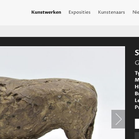
Kunstwerken
Exposities
Kunstenaars
Ni
S
G
T
M
H
B
L
P