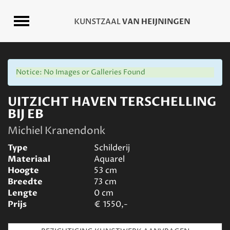
Notice: No Images or Galleries Found
UITZICHT HAVEN TERSCHELLING
BIJ EB
Michiel Kranendonk
Type
Schilderij
Materiaal
Aquarel
Hoogte
53
cm
Breedte
73
cm
Lengte
0
cm
Prijs
€
1550,-