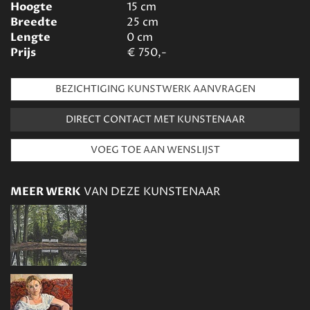
Hoogte
15
cm
Breedte
25
cm
Lengte
0
cm
Prijs
€
750,-
BEZICHTIGING KUNSTWERK AANVRAGEN
DIRECT CONTACT MET KUNSTENAAR
MEER WERK
VAN DEZE KUNSTENAAR