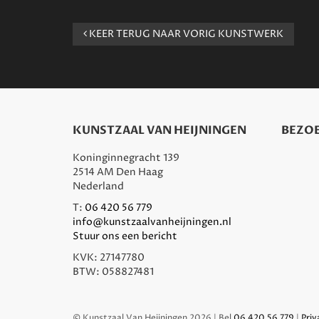
KEER TERUG NAAR VORIG KUNSTWERK
KUNSTZAAL VAN HEIJNINGEN
BEZOE
Koninginnegracht 139
2514 AM Den Haag
Nederland
T:
06 420 56 779
info@kunstzaalvanheijningen.nl
Stuur ons een bericht
KVK: 27147780
BTW: 058827481
© Kunstzaal Van Heijningen 2026 | Bel
06 420 56 779
|
Priv