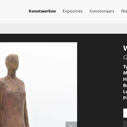
Kunstwerken
Exposities
Kunstenaars
Ni
G
T
M
H
B
L
P