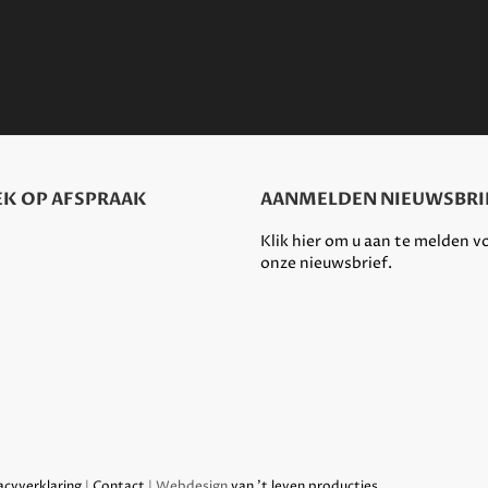
K OP AFSPRAAK
AANMELDEN NIEUWSBRI
Klik hier om u aan te melden v
onze nieuwsbrief.
acyverklaring
|
Contact
| Webdesign
van 't leven producties
.