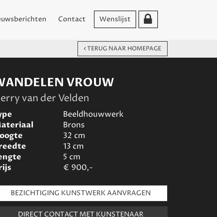
euwsberichten
Contact
Wenslijst
TERUG NAAR HOMEPAGE
WANDELEN VROUW
erry van der Velden
ype
Beeldhouwwerk
ateriaal
Brons
oogte
32
cm
reedte
13
cm
engte
5
cm
rijs
€
900,-
BEZICHTIGING KUNSTWERK AANVRAGEN
DIRECT CONTACT MET KUNSTENAAR