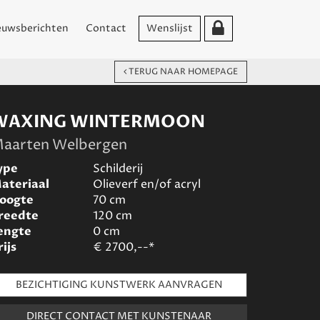
euwsberichten
Contact
Wenslijst
TERUG NAAR HOMEPAGE
WAXING WINTERMOON
aarten Welbergen
ype
Schilderij
ateriaal
Olieverf en/of acryl
oogte
70
cm
reedte
120
cm
engte
0
cm
rijs
€
2700,--*
BEZICHTIGING KUNSTWERK AANVRAGEN
DIRECT CONTACT MET KUNSTENAAR