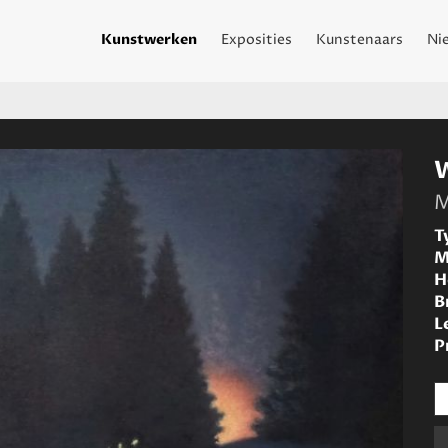
Kunstwerken
Exposities
Kunstenaars
Ni
M
T
M
H
B
L
P