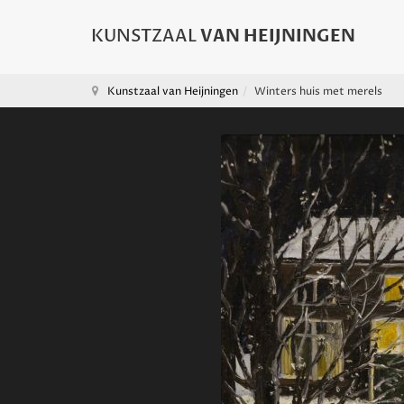
Kunstzaal van Heijningen
Winters huis met merels