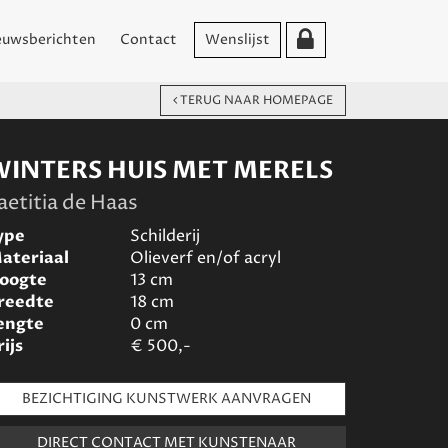
euwsberichten
Contact
Wenslijst
TERUG NAAR HOMEPAGE
WINTERS HUIS MET MERELS
aetitia de Haas
ype
Schilderij
ateriaal
Olieverf en/of acryl
oogte
13
cm
reedte
18
cm
engte
0
cm
rijs
€
500,-
BEZICHTIGING KUNSTWERK AANVRAGEN
DIRECT CONTACT MET KUNSTENAAR