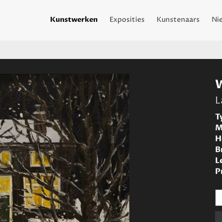
Kunstwerken
Exposities
Kunstenaars
Ni
L
T
M
H
B
L
P