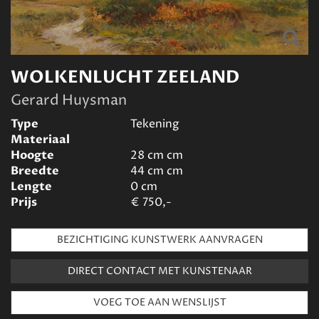
WOLKENLUCHT ZEELAND
Gerard Huysman
Type
Tekening
Materiaal
Hoogte
28 cm
cm
Breedte
44 cm
cm
Lengte
0
cm
Prijs
€
750,-
BEZICHTIGING KUNSTWERK AANVRAGEN
DIRECT CONTACT MET KUNSTENAAR