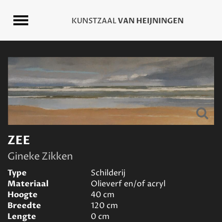
ZEE
Gineke Zikken
Type
Schilderij
Materiaal
Olieverf en/of acryl
Hoogte
40
cm
Breedte
120
cm
Lengte
0
cm