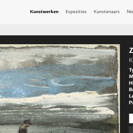
Kunstwerken
Exposities
Kunstenaars
Ni
Z
K
T
M
H
B
L
P