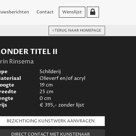
euwsberichten
Contact
Wenslijst
TERUG NAAR HOMEPAGE
ONDER TITEL II
rin Rinsema
ype
Schilderij
ateriaal
Olieverf en/of acryl
oogte
19
cm
reedte
25
cm
engte
0
cm
rijs
€
395,- zonder lijst
BEZICHTIGING KUNSTWERK AANVRAGEN
DIRECT CONTACT MET KUNSTENAAR