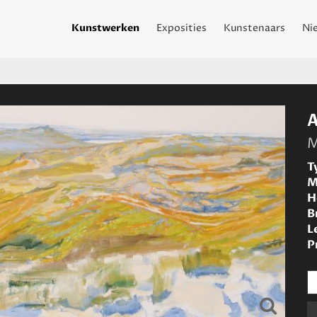
Kunstwerken
Exposities
Kunstenaars
Ni
M
T
M
H
B
L
P