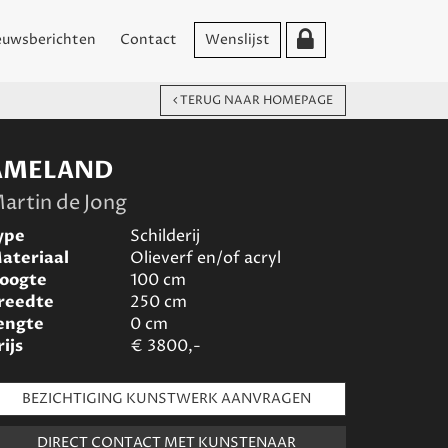
euwsberichten
Contact
Wenslijst
TERUG NAAR HOMEPAGE
AMELAND
artin de Jong
ype
Schilderij
ateriaal
Olieverf en/of acryl
oogte
100
cm
reedte
250
cm
engte
0
cm
rijs
€
3800,-
BEZICHTIGING KUNSTWERK AANVRAGEN
DIRECT CONTACT MET KUNSTENAAR